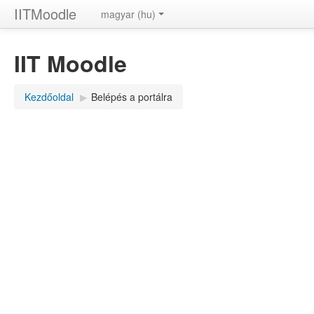
IITMoodle
magyar (hu)
IIT Moodle
Kezdőoldal
▶
Belépés a portálra